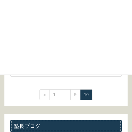
【学力を上げる民間学童保育として】
2016年6月17日
家事に育児にそして職業に、精一杯の毎日を送るお母さん方を
少しでも助けられたら、との思いで開設した弊社。そんなお母
さん方の一番の願いは、お子さま方の幸せな人生です。そし
て、それをもたらすのに一番頼れるのは、やはり真の学力で
[…]
続きを読む
投
ペ
ペ
ペ
«
1
…
9
10
稿
ー
ー
ー
ジ
ジ
ジ
の
ペ
塾長ブログ
ー