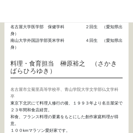
身）
名古屋大学工学部 建築学科 ２回生 （兵庫県出
身）
名古屋大学医学部 保健学科 ２回生 （愛知県出
身）
南山大学外国語学部英米学科 ４回生 （愛知県出
身）
料理・食育担当 榊原裕之 （さかき
ばらひろゆき）
名古屋市立菊里高等学校卒、青山学院大学文学部仏文学科
卒
東京下北沢にて料理人修行の後、１９９３年より名古屋栄で
２３年間和食店経営。
和食、フランス料理の要素をもとにした創作家庭料理が得
意。
１００kmマラソン愛好家です。