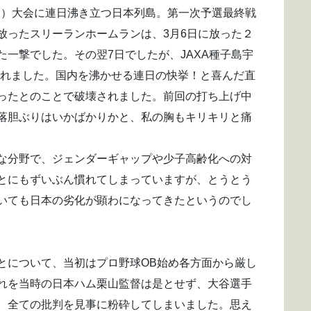
）大会に連日沸き立つ日本列島。第一次予選最終戦
放ったスリーランホームランは、3月6日に放った２
一撃でした。その翌7日でしたが、JAXA種子島宇
られました。国内を沸かせる連日の快挙！と喜んだ直
ったとのことで破壊されました。前回の打ち上げ中
落胆ぶりはいかばかりかと、私の胸もキリキリと痛
な分野で、ジェンダーギャップや少子高齢化への対
とにもずいぶん慣れてしまっていますが、とうとう
いても日本の劣化が顕わになってきたというのでし
について、当初はプロ野球OB始め各方面から厳し
れを当時の日本ハム栗山監督は是とせず、大谷選手
、全ての批判を見事に粉砕してしまいました。思え