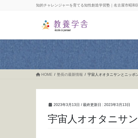
コ
ナ
知的チャレンジャーを育てる知性創造学習塾｜名古屋市昭和
ン
ビ
テ
ゲ
ン
ー
ツ
シ
に
ョ
移
ン
動
に
移
動
HOME
塾長の最新情報
宇宙人オオタニサンとニッポ
2023年3月13日
/ 最終更新日 :
2023年3月13日
宇宙人オオタニサ