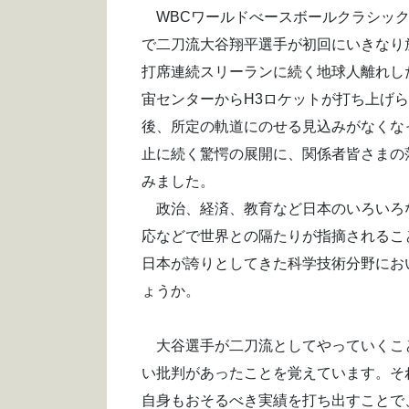
WBCワールドべースボールクラシック
で二刀流大谷翔平選手が初回にいきなり
打席連続スリーランに続く地球人離れした
宙センターからH3ロケットが打ち上げ
後、所定の軌道にのせる見込みがなくな
止に続く驚愕の展開に、関係者皆さまの
みました。
政治、経済、教育など日本のいろいろ
応などで世界との隔たりが指摘されるこ
日本が誇りとしてきた科学技術分野にお
ょうか。
大谷選手が二刀流としてやっていくこと
い批判があったことを覚えています。そ
自身もおそるべき実績を打ち出すことで