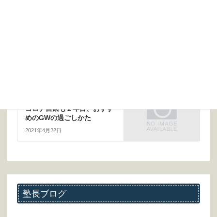
前の記事
自分と向き合って闘ったのだ
から
2021年3月15日
次の記事
コロナ自粛も２年目、おすす
めのGWの過ごしかた
2021年4月22日
塾長ブログ