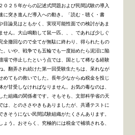
２０２５年からの記述式問題および民間試験の導入
速に突き進んだ導入への動き。「読む・聴く・書
や目論見はともかく、実現可能性面での検討があま
ません。大山鳴動して鼠一匹、、、であれば少しぐ
完全撤回なので全てが無駄に終わり、得られたもの
た。いや、戦争でも五輪でも一度始めたら泥沼に陥
壇場で停止したという点では、国として稀なる経験
ね。翻弄され続けた第一回受験生たちは、呆れなが
せめてもの救いでした。長年少なからぬ税金を投じ
体が甘受しなければなりません。お気の毒なのは、
した組織の関係者です。そもそも、文部科学省の天
では、とのささやきもありましたが、共通テストに
できそうにない民間試験組織がたくさんあります。
しょう。おそらく、究極的には税金で補填される、