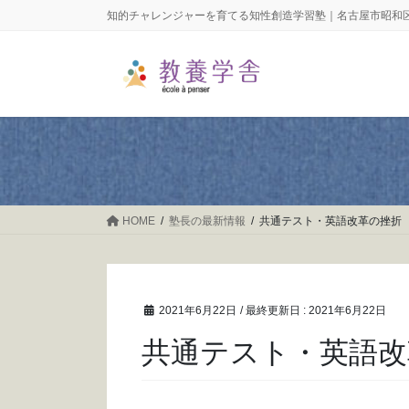
コ
ナ
知的チャレンジャーを育てる知性創造学習塾｜名古屋市昭和
ン
ビ
テ
ゲ
ン
ー
ツ
シ
に
ョ
移
ン
動
に
移
動
HOME
塾長の最新情報
共通テスト・英語改革の挫折
2021年6月22日
/ 最終更新日 :
2021年6月22日
共通テスト・英語改