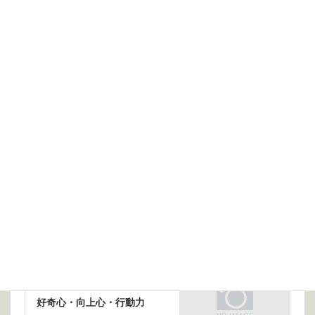
も今の子どもたちの倍近くいたわけですから、孫ベビーブー
ムも道理です。長い経済の停滞と価値観の多様化で子どもが
どんどん生まれなくなっていくこの国で、一人でも孫がいる
のはやはり恵まれた世代と言えるかも知れません。
地球全体では、このわずか11年で10億人もの人間が増え
ました。資源問題や環境問題は待ったなしです。今年生まれ
たベビーたちに悲惨な状況の地球を譲り渡す羽目にならない
よう、じいじ・ばあば世代として今すぐ行動できることは何
だろう、と自問自答しています。
前の記事
巨船 ついに動きはじめる！
2022年12月10日
次の記事
好奇心・向上心・行動力