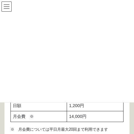
コ
ナ
ン
ビ
テ
ゲ
ン
ー
サービスと料金について
ツ
シ
に
ョ
移
ン
HOME
サービスと料金について
動
に
移
動
A料金 教養科目
時間
４時間ごと
日額
1,200円
月会費 ※
14,000円
※ 月会費については平日月最大20回まで利用できます