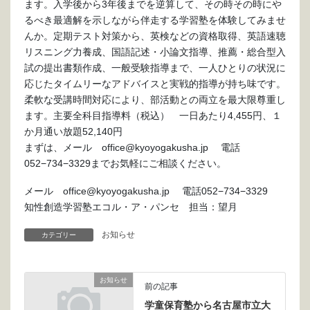
ます。入学後から3年後までを逆算して、その時その時にや
るべき最適解を示しながら伴走する学習塾を体験してみませ
んか。定期テスト対策から、英検などの資格取得、英語速聴
リスニング力養成、国語記述・小論文指導、推薦・総合型入
試の提出書類作成、一般受験指導まで、一人ひとりの状況に
応じたタイムリーなアドバイスと実戦的指導が持ち味です。
柔軟な受講時間対応により、部活動との両立を最大限尊重し
ます。主要全科目指導料（税込） 一日あたり4,455円、１
か月通い放題52,140円
まずは、メール office@kyoyogakusha.jp 電話
052−734−3329までお気軽にご相談ください。
メール office@kyoyogakusha.jp 電話052−734−3329
知性創造学習塾エコル・ア・パンセ 担当：望月
お知らせ
カテゴリー
お知らせ
前の記事
学童保育塾から名古屋市立大