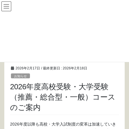
コ
ナ
ン
ビ
テ
ゲ
ン
ー
Information
ツ
シ
に
ョ
移
ン
HOME
Information
お知らせ
動
に
2026年度高校受験・大学受験（推薦・総合型・一般）コースのご案内
移
動
2026年2月17日
/ 最終更新日 :
2026年2月18日
お知らせ
2026年度高校受験・大学受験
（推薦・総合型・一般）コース
のご案内
2026年度以降も高校・大学入試制度の変革は加速していき