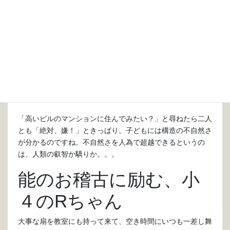
でも、積むこと４０個を越えるあたりでグラグラを止められ
なくなってきました。「先生、横から押さえていて！」との
ことで私も２年生のお姉ちゃんも手を添え丁寧に積み重ねて
いきますが、不安定さはどうにもならずゆらゆら揺れ動くド
ミノの塔。５０段ずつ計１００個で終わることにし、「じゃ
あ手を離すよ」
ガッシャーン。ドミノは１０数段を残し、バラバラに。彼が
ぽつりと「ビルって怖いね。」
「高いビルのマンションに住んでみたい？」と尋ねたら二人
とも「絶対、嫌！」ときっぱり。子どもには構造の不自然さ
が分かるのですね。不自然さを人為で超越できるというの
は、人類の叡智か驕りか。。。
能のお稽古に励む、小
４のRちゃん
大事な扇を教室にも持って来て、空き時間にいつも一差し舞