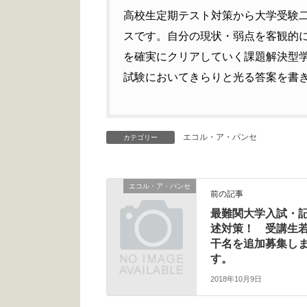
高校生定期テスト対策から大学受験
スです。自分の現状・弱点を客観的
を確実にクリアしていく課題解決型
試験においてきらりと光る答案を書
エコル・ア・パンセ
カテゴリー
エコル・ア・パンセ
前の記事
最難関大学入試・
述対策！ 受講生
干名を追加募集し
す。
2018年10月9日