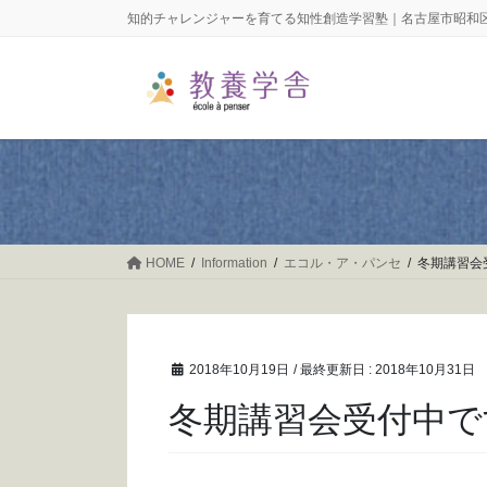
コ
ナ
知的チャレンジャーを育てる知性創造学習塾｜名古屋市昭和
ン
ビ
テ
ゲ
ン
ー
ツ
シ
に
ョ
移
ン
動
に
移
動
HOME
Information
エコル・ア・パンセ
冬期講習会
2018年10月19日
/ 最終更新日 :
2018年10月31日
冬期講習会受付中で