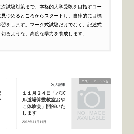
二次試験対策まで、本格的大学受験を目指すコー
に見つめるところからスタートし、自律的に目標
学習をします。マーク式試験だけでなく、記述式
き切るような、高度な学力を養成します。
エコル・ア・パンセ
次の記事
記
１１月２４日「パズ
若
ル道場算数教室おや
ま
こ体験会」開催いた
します
2018年11月14日