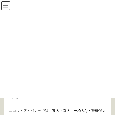
コ
ナ
ン
ビ
テ
ゲ
ン
ー
Information
ツ
シ
に
ョ
移
ン
HOME
Information
エコル・ア・パンセ
動
に
最難関大学入試・記述対策！ 受講生若干名を追加募集します。
移
動
2018年10月9日
/ 最終更新日 :
2018年10月9日
エコル・ア・パンセ
最難関大学入試・記述対策！
受講生若干名を追加募集しま
す。
エコル・ア・パンセでは、東大・京大・一橋大など最難関大