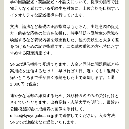
学の国語記述・英語記述・小論文について、従来の指導では
物足りなく感じている受験生を対象に、上位合格を目指すハ
イクオリティな記述指導を行っています。
文法、論法など基礎の正誤指摘はもちろん、出題意図の捉え
方・的確な応答の仕方を伝授し、時事問題へ受験生の意識を
喚起するなど表現内容を最重視した、他の受験生と大きく差
をつけるための記述指導です。二次試験重視の方へ特におす
すめする限定講座です。
SNSの通信機能で受講できます。入金と同時に問題用紙と答
案用紙を送信するだけ！ 早ければ１日、遅くても１週間で
痒いところまで手が届く添削をした上で返却します。１通
2,300
円（税込）
速やかな返却の維持するため、残り枠５名のみの受け付けと
させていただきます。出身高校・
志望大学を明記し、最近の
公開模擬試験の成績表の画像を添付して、
office@kyoyogakusha.jpまで送信してください。入金方法、
SNSでの連絡法など返信いたします。