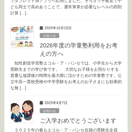
でタブレット用アプリへ応用しました。そろタッチ教室で子
ども同士で高めあうことで、通常筆算が必要なレベルの四則
計算 […]
2025年10月15日
お知らせ
2026年度の学童塾利用をお考
えの方へ
知性創造学習塾エコル・ア・パンセでは、小学生から大学
受験生までの学び舎です。 大切なお子様をお預かりする
貴重な放課後の時間を最大限に活かすための学童塾です。公
立中高一貫校受検や中学受験をお考えのお子さまにも効果的
な無 […]
2025年4月7日
お知らせ
ご入学おめでとうございます
２０２５年の春もエコル・ア・パンセ在籍の受験生全員