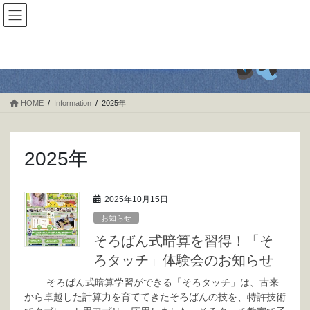
コ
ナ
ン
ビ
テ
ゲ
ン
ー
Information
ツ
シ
に
ョ
移
ン
HOME
Information
2025年
動
に
移
動
2025年
2025年10月15日
お知らせ
そろばん式暗算を習得！「そ
ろタッチ」体験会のお知らせ
そろばん式暗算学習ができる「そろタッチ」は、古来
から卓越した計算力を育ててきたそろばんの技を、特許技術