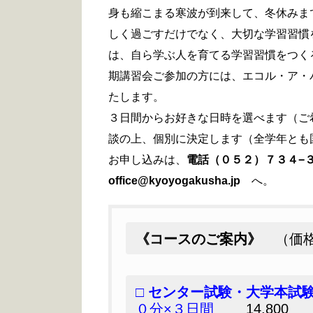
身も縮こまる寒波が到来して、冬休みま
しく過ごすだけでなく、大切な学習習慣
は、自ら学ぶ人を育てる学習習慣をつく
期講習会ご参加の方には、エコル・ア・パン
たします。
３日間からお好きな日時を選べます（ご
談の上、個別に決定します（全学年とも
お申し込みは、
電話（０５２）７３４−
office@kyoyogakusha.jp
へ。
《コースのご案内》
（価格
□
センター試験・大学本試
０分×３日間
14,800