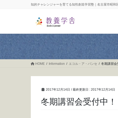
コ
ナ
知的チャレンジャーを育てる知性創造学習塾｜名古屋市昭和
ン
ビ
テ
ゲ
ン
ー
ツ
シ
に
ョ
移
ン
動
に
移
動
HOME
Information
エコル・ア・パンセ
冬期講習会
2017年12月14日
/ 最終更新日 :
2017年12月14日
冬期講習会受付中！