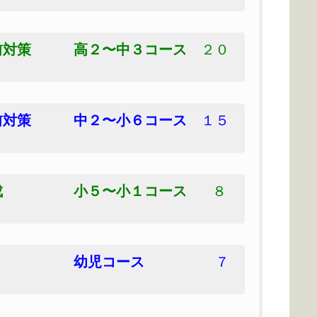
直前対策 高２〜中３コース
２０
直前対策 中２〜小６コース
１５
力育成 小５〜小１コース
８
成 幼児コース
７