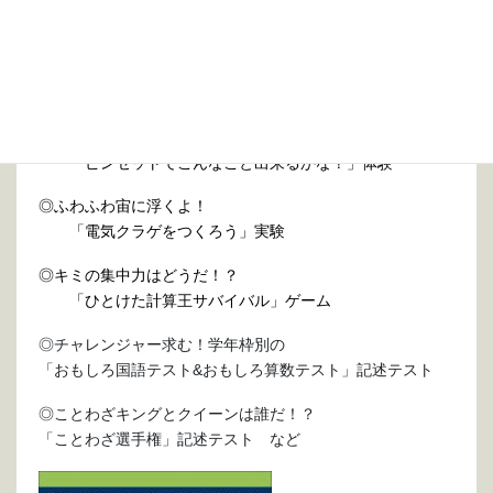
お菓子を用意してお待ちしています。
※駐車スペースはございません。近隣のコインパーキング
を
ご利用ください。
【当日のメニュー】
◎キミの夢は未来のブラックジャック！？
「ピンセットでこんなこと出来るかな？」体験
◎ふわふわ宙に浮くよ！
「電気クラゲをつくろう」実験
◎キミの集中力はどうだ！？
「ひとけた計算王サバイバル」ゲーム
◎チャレンジャー求む！学年枠別の
「おもしろ国語テスト&おもしろ算数テスト」記述テ
スト
◎ことわざキングとクイーンは誰だ！？
「ことわざ選手権」記述テスト など