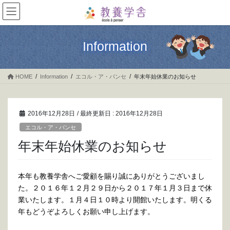
コ
ナ
ン
ビ
テ
ゲ
ン
ー
Information
ツ
シ
に
ョ
移
ン
HOME
Information
エコル・ア・パンセ
年末年始休業のお知らせ
動
に
移
動
2016年12月28日
/ 最終更新日 :
2016年12月28日
エコル・ア・パンセ
年末年始休業のお知らせ
本年も教養学舎へご愛顧を賜り誠にありがとうございまし
た。２０１６年１２月２９日から２０１７年１月３日まで休
業いたします。１月４日１０時より開館いたします。明くる
年もどうぞよろしくお願い申し上げます。