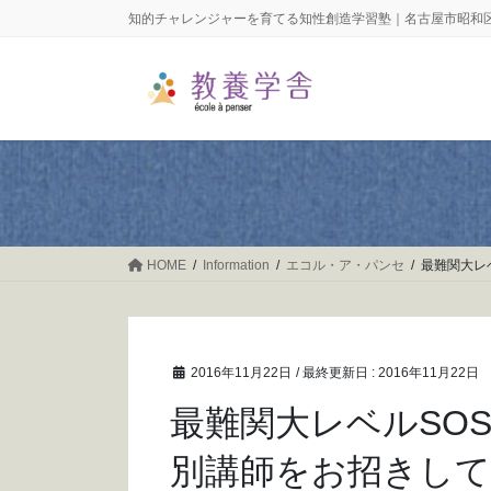
コ
ナ
知的チャレンジャーを育てる知性創造学習塾｜名古屋市昭和
ン
ビ
テ
ゲ
ン
ー
ツ
シ
に
ョ
移
ン
動
に
移
動
HOME
Information
エコル・ア・パンセ
最難関大レ
2016年11月22日
/ 最終更新日 :
2016年11月22日
最難関大レベルSO
別講師をお招きし