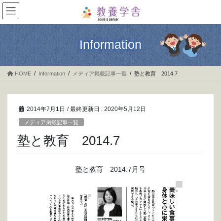
コ
ナ
ン
ビ
テ
ゲ
ン
ー
Information
ツ
シ
に
ョ
移
ン
HOME
Information
メディア掲載記事一覧
塾と教育 2014.7
動
に
移
動
2014年7月1日
/ 最終更新日 :
2020年5月12日
メディア掲載記事一覧
塾と教育 2014.7
塾と教育 2014.7月号