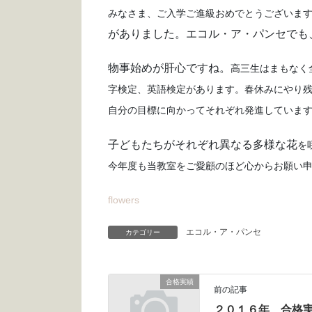
みなさま、ご入学ご進級おめでとうございま
がありました。エコル・ア・パンセでも
物事始めが肝心ですね。
高三生はまもなく
字検定、英語検定があります。
春休みにやり
自分の目標に向かって
それぞれ発進していま
子どもたちがそれぞれ異なる多様な花
を
今年度も当教室をご愛顧のほど心からお願い
flowers
エコル・ア・パンセ
カテゴリー
合格実績
前の記事
２０１６年 合格