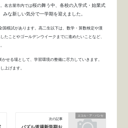
桜の舞う中、各校の入学式・始業式
す。名古屋市内では
、みな新しい気分で一学期を迎えました。
全国模試があります。高二生以下は、数学・算数検定や漢
残したことやゴールデンウイークまでに進めたいことなど、
す。
咲かせる場として、学習環境の整備に尽力していきます。
申し上げます。
エコル・ア・パンセ
次の記事
実
パズル道場新学期お