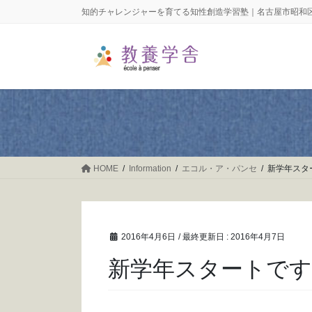
コ
ナ
知的チャレンジャーを育てる知性創造学習塾｜名古屋市昭和
ン
ビ
テ
ゲ
ン
ー
ツ
シ
に
ョ
移
ン
動
に
移
動
HOME
Information
エコル・ア・パンセ
新学年スタ
2016年4月6日
/ 最終更新日 :
2016年4月7日
新学年スタートで