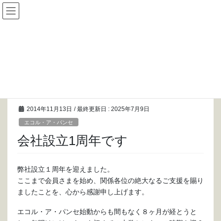
コ
ナ
ン
ビ
テ
ゲ
ン
ー
Information
ツ
シ
に
ョ
移
ン
HOME
Information
エコル・ア・パンセ
会社設立1周年です
動
に
移
動
2014年11月13日
/ 最終更新日 :
2025年7月9日
エコル・ア・パンセ
会社設立1周年です
弊社設立１周年を迎えました。
ここまで会員さまを始め、関係各位の絶大なるご支援を賜り
ましたことを、心から感謝申し上げます。
エコル・ア・パンセ始動からも間もなく８ヶ月が経とうと