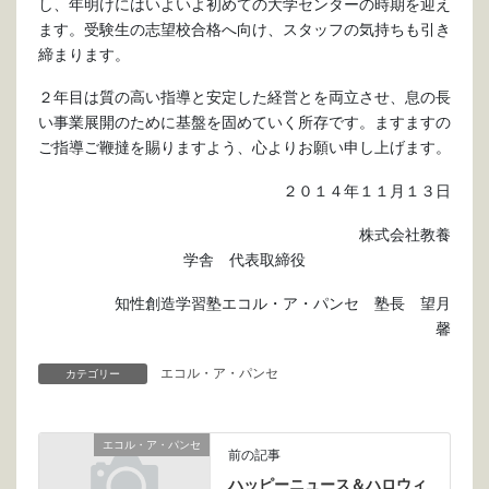
し、年明けにはいよいよ初めての大学センターの時期を迎え
ます。受験生の志望校合格へ向け、スタッフの気持ちも引き
締まります。
２年目は質の高い指導と安定した経営とを両立させ、息の長
い事業展開のために基盤を固めていく所存です。ますますの
ご指導ご鞭撻を賜りますよう、心よりお願い申し上げます。
２０１４年１１月１３日
株式会社教養
学舎 代表取締役
知性創造学習塾エコル・ア・パンセ 塾長 望月
馨
エコル・ア・パンセ
カテゴリー
エコル・ア・パンセ
前の記事
ハッピーニュース＆ハロウィ