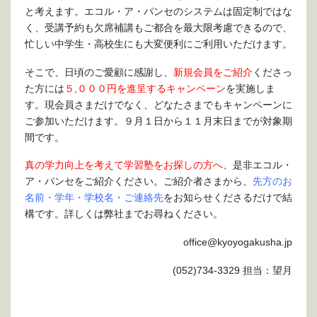
と考えます。エコル・ア・パンセのシステムは固定制ではな
く、受講予約も欠席補講もご都合を最大限考慮できるので、
忙しい中学生・高校生にも大変便利にご利用いただけます。
そこで、日頃のご愛顧に感謝し、
新規会員をご紹介
くださっ
た方には
５,０００円を進呈するキャンペーン
を実施しま
す。現会員さまだけでなく、どなたさまでもキャンペーンに
ご参加いただけます。９月１日から１１月末日までが対象期
間です。
真の学力向上を考えて学習塾をお探しの方へ
、是非エコル・
ア・パンセをご紹介ください。ご紹介者さまから、
先方のお
名前・学年・学校名・ご連絡先
をお知らせくださるだけで結
構です。詳しくは弊社までお尋ねください。
office@kyoyogakusha.jp
(052)734-3329 担当：望月