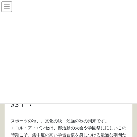
コ
ナ
ン
ビ
テ
ゲ
ン
ー
Information
ツ
シ
に
ョ
移
ン
HOME
Information
エコル・ア・パンセ
動
に
秋のご紹介感謝キャンペーン実施中！
移
動
2014年9月1日
/ 最終更新日 :
2014年9月2日
エコル・ア・パンセ
秋のご紹介感謝キャンペーン実
施中！
スポーツの秋、、文化の秋、勉強の秋の到来です。
エコル・ア・パンセは、部活動の大会や学園祭に忙しいこの
時期こそ、集中度の高い学習習慣を身につける最適な期間だ